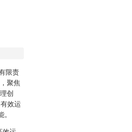
有限责
，聚焦
理创
备有效运
能。
高效运