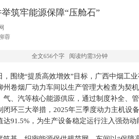
举筑牢能源保障“压舱石”
网
柳蓉
全文
656
个字
阅读约需3分钟
日，围绕“提质高效增效”目标，广西中烟工业
柳州卷烟厂动力车间以生产管理大检查为契机
、气、汽等核心能源供应，通过制度补全、管
制闭环三大举措，2025年三季度动力主机设
值达91.5%，为生产设备稳定运行注入强劲动
度筑基，织密能源保供规范网。车间以“保障