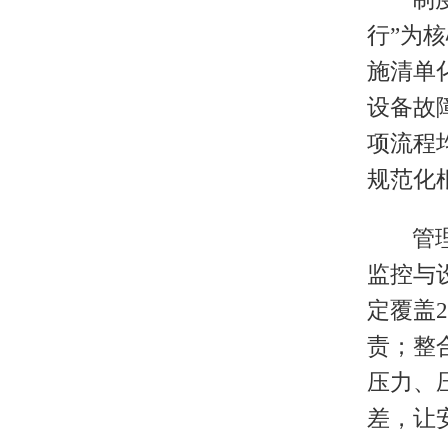
行”为
施清单
设备故
项流程
规范化
管
监控与
定覆盖
责；整
压力、
差，让