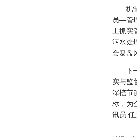
机
员—管
工抓实
污水处
会复盘
下
实与监
深挖节
标，为
讯员 